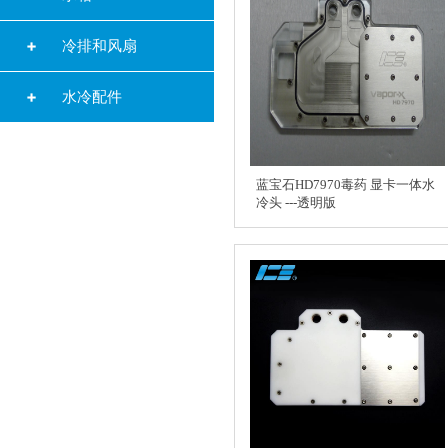
冷排和风扇
水冷配件
蓝宝石HD7970毒药 显卡一体水
冷头 ---透明版